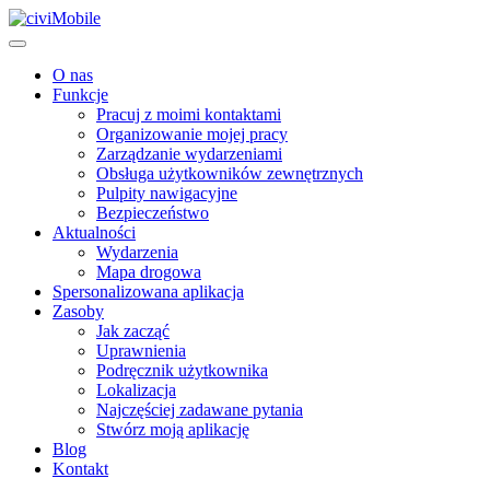
O nas
Funkcje
Pracuj z moimi kontaktami
Organizowanie mojej pracy
Zarządzanie wydarzeniami
Obsługa użytkowników zewnętrznych
Pulpity nawigacyjne
Bezpieczeństwo
Aktualności
Wydarzenia
Mapa drogowa
Spersonalizowana aplikacja
Zasoby
Jak zacząć
Uprawnienia
Podręcznik użytkownika
Lokalizacja
Najczęściej zadawane pytania
Stwórz moją aplikację
Blog
Kontakt