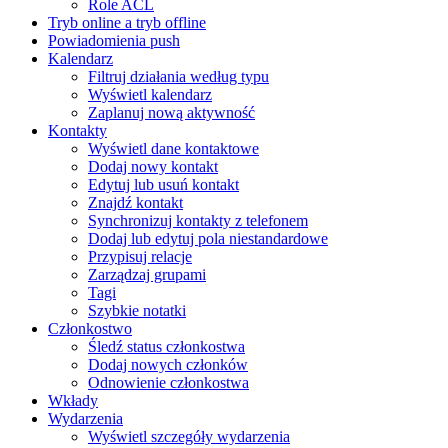
Role ACL
Tryb online a tryb offline
Powiadomienia push
Kalendarz
Filtruj działania według typu
Wyświetl kalendarz
Zaplanuj nową aktywność
Kontakty
Wyświetl dane kontaktowe
Dodaj nowy kontakt
Edytuj lub usuń kontakt
Znajdź kontakt
Synchronizuj kontakty z telefonem
Dodaj lub edytuj pola niestandardowe
Przypisuj relacje
Zarządzaj grupami
Tagi
Szybkie notatki
Członkostwo
Śledź status członkostwa
Dodaj nowych członków
Odnowienie członkostwa
Wkłady
Wydarzenia
Wyświetl szczegóły wydarzenia