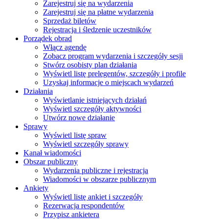
Zarejestruj się na wydarzenia
Zarejestruj się na płatne wydarzenia
Sprzedaż biletów
Rejestracja i śledzenie uczestników
Porządek obrad
Włącz agendę
Zobacz program wydarzenia i szczegóły sesji
Stwórz osobisty plan działania
Wyświetl listę prelegentów, szczegóły i profile
Uzyskaj informacje o miejscach wydarzeń
Działania
Wyświetlanie istniejących działań
Wyświetl szczegóły aktywności
Utwórz nowe działanie
Sprawy
Wyświetl listę spraw
Wyświetl szczegóły sprawy
Kanał wiadomości
Obszar publiczny
Wydarzenia publiczne i rejestracja
Wiadomości w obszarze publicznym
Ankiety
Wyświetl listę ankiet i szczegóły
Rezerwacja respondentów
Przypisz ankietera