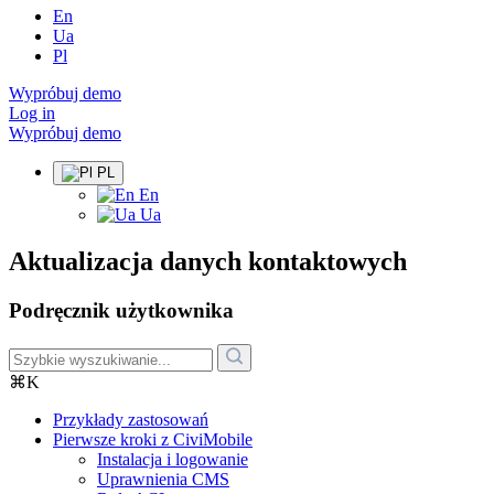
En
Ua
Pl
Wypróbuj demo
Log in
Wypróbuj demo
PL
En
Ua
Aktualizacja danych kontaktowych
Podręcznik użytkownika
⌘K
Przykłady zastosowań
Pierwsze kroki z CiviMobile
Instalacja i logowanie
Uprawnienia CMS