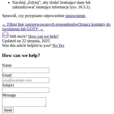
Naciśnij „Edytuj”, aby dodać brakujące dane lub
zaktualizować istniejące informacje (rys. 16.5.1).
Sprawdź, czy przypisano odpowiednie
uprawnienie
.
Doc
← Filtruj listę zarezerwowanych respondentów
Oznacz kontakty do
zwolnienia lub GOTV →
navigation
Still stuck?
How can we help?
Updated on 22 sierpnia, 2025
Was this article helpful to you?
No
Yes
How can we help?
Name
Email
Subject
Message