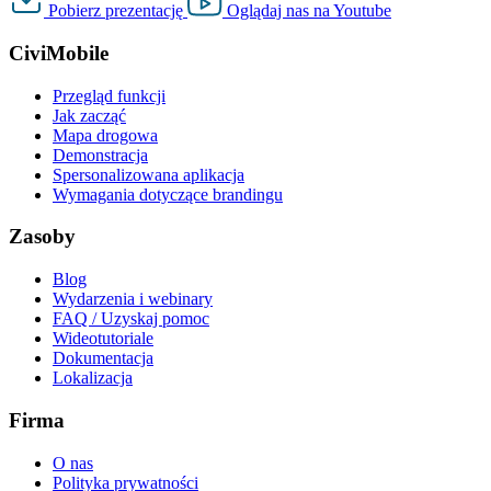
Pobierz
prezentację
Oglądaj nas na
Youtube
CiviMobile
Przegląd funkcji
Jak zacząć
Mapa drogowa
Demonstracja
Spersonalizowana aplikacja
Wymagania dotyczące brandingu
Zasoby
Blog
Wydarzenia i webinary
FAQ / Uzyskaj pomoc
Wideotutoriale
Dokumentacja
Lokalizacja
Firma
O nas
Polityka prywatności