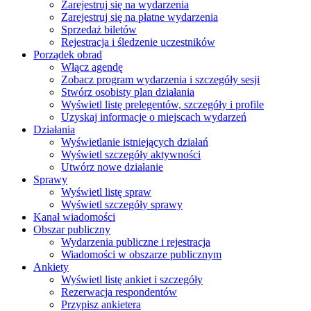
Zarejestruj się na wydarzenia
Zarejestruj się na płatne wydarzenia
Sprzedaż biletów
Rejestracja i śledzenie uczestników
Porządek obrad
Włącz agendę
Zobacz program wydarzenia i szczegóły sesji
Stwórz osobisty plan działania
Wyświetl listę prelegentów, szczegóły i profile
Uzyskaj informacje o miejscach wydarzeń
Działania
Wyświetlanie istniejących działań
Wyświetl szczegóły aktywności
Utwórz nowe działanie
Sprawy
Wyświetl listę spraw
Wyświetl szczegóły sprawy
Kanał wiadomości
Obszar publiczny
Wydarzenia publiczne i rejestracja
Wiadomości w obszarze publicznym
Ankiety
Wyświetl listę ankiet i szczegóły
Rezerwacja respondentów
Przypisz ankietera