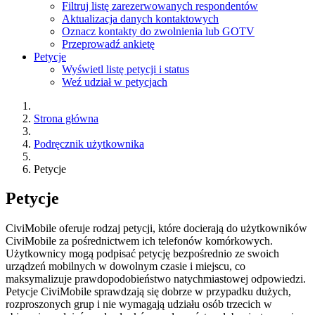
Filtruj listę zarezerwowanych respondentów
Aktualizacja danych kontaktowych
Oznacz kontakty do zwolnienia lub GOTV
Przeprowadź ankietę
Petycje
Wyświetl listę petycji i status
Weź udział w petycjach
Strona główna
Podręcznik użytkownika
Petycje
Petycje
CiviMobile oferuje rodzaj petycji, które docierają do użytkowników
CiviMobile za pośrednictwem ich telefonów komórkowych.
Użytkownicy mogą podpisać petycję bezpośrednio ze swoich
urządzeń mobilnych w dowolnym czasie i miejscu, co
maksymalizuje prawdopodobieństwo natychmiastowej odpowiedzi.
Petycje CiviMobile sprawdzają się dobrze w przypadku dużych,
rozproszonych grup i nie wymagają udziału osób trzecich w