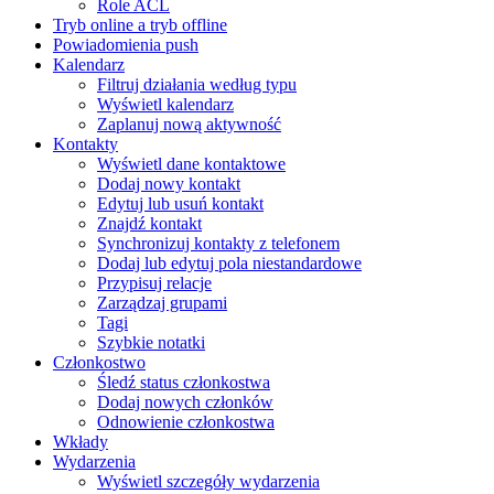
Role ACL
Tryb online a tryb offline
Powiadomienia push
Kalendarz
Filtruj działania według typu
Wyświetl kalendarz
Zaplanuj nową aktywność
Kontakty
Wyświetl dane kontaktowe
Dodaj nowy kontakt
Edytuj lub usuń kontakt
Znajdź kontakt
Synchronizuj kontakty z telefonem
Dodaj lub edytuj pola niestandardowe
Przypisuj relacje
Zarządzaj grupami
Tagi
Szybkie notatki
Członkostwo
Śledź status członkostwa
Dodaj nowych członków
Odnowienie członkostwa
Wkłady
Wydarzenia
Wyświetl szczegóły wydarzenia