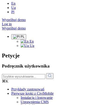
En
Ua
Pl
Wypróbuj demo
Log in
Wypróbuj demo
PL
En
Ua
Petycje
Podręcznik użytkownika
⌘K
Przykłady zastosowań
Pierwsze kroki z CiviMobile
Instalacja i logowanie
Uprawnienia CMS