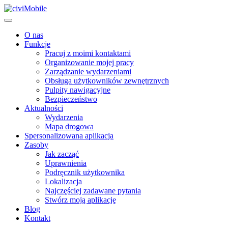
O nas
Funkcje
Pracuj z moimi kontaktami
Organizowanie mojej pracy
Zarządzanie wydarzeniami
Obsługa użytkowników zewnętrznych
Pulpity nawigacyjne
Bezpieczeństwo
Aktualności
Wydarzenia
Mapa drogowa
Spersonalizowana aplikacja
Zasoby
Jak zacząć
Uprawnienia
Podręcznik użytkownika
Lokalizacja
Najczęściej zadawane pytania
Stwórz moją aplikację
Blog
Kontakt