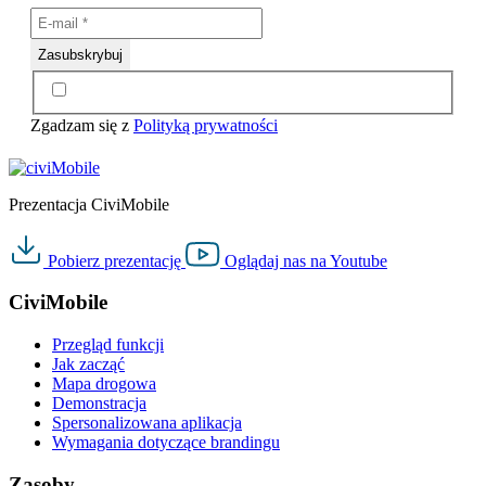
Zgadzam się z
Polityką prywatności
Prezentacja CiviMobile
Pobierz
prezentację
Oglądaj nas na
Youtube
CiviMobile
Przegląd funkcji
Jak zacząć
Mapa drogowa
Demonstracja
Spersonalizowana aplikacja
Wymagania dotyczące brandingu
Zasoby