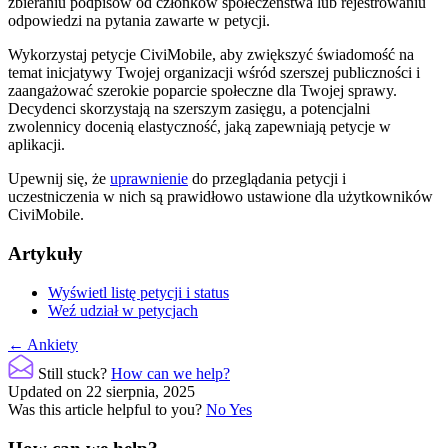
zbieraniu podpisów od członków społeczeństwa lub rejestrowaniu
odpowiedzi na pytania zawarte w petycji.
Wykorzystaj petycje CiviMobile, aby zwiększyć świadomość na
temat inicjatywy Twojej organizacji wśród szerszej publiczności i
zaangażować szerokie poparcie społeczne dla Twojej sprawy.
Decydenci skorzystają na szerszym zasięgu, a potencjalni
zwolennicy docenią elastyczność, jaką zapewniają petycje w
aplikacji.
Upewnij się, że
uprawnienie
do przeglądania petycji i
uczestniczenia w nich są prawidłowo ustawione dla użytkowników
CiviMobile.
Artykuły
Wyświetl listę petycji i status
Weź udział w petycjach
Doc
← Ankiety
navigation
Still stuck?
How can we help?
Updated on 22 sierpnia, 2025
Was this article helpful to you?
No
Yes