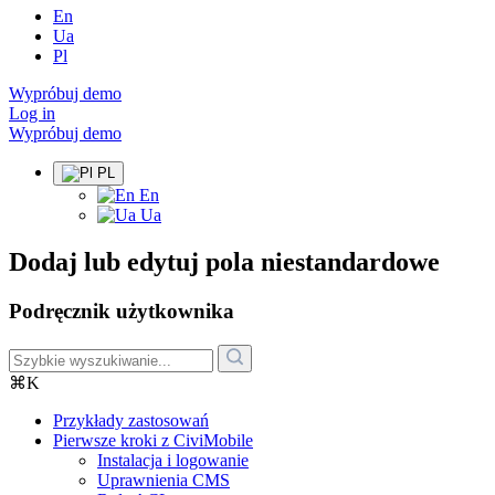
En
Ua
Pl
Wypróbuj demo
Log in
Wypróbuj demo
PL
En
Ua
Dodaj lub edytuj pola niestandardowe
Podręcznik użytkownika
⌘K
Przykłady zastosowań
Pierwsze kroki z CiviMobile
Instalacja i logowanie
Uprawnienia CMS