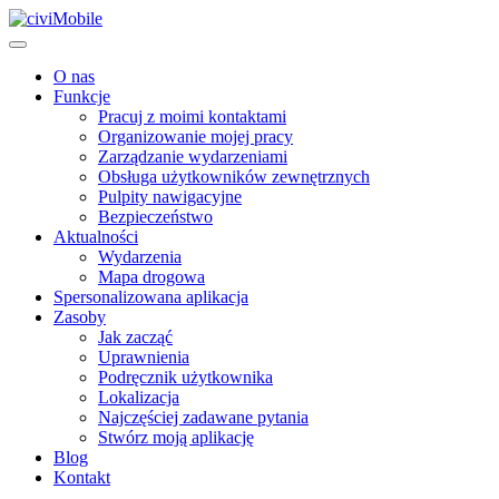
O nas
Funkcje
Pracuj z moimi kontaktami
Organizowanie mojej pracy
Zarządzanie wydarzeniami
Obsługa użytkowników zewnętrznych
Pulpity nawigacyjne
Bezpieczeństwo
Aktualności
Wydarzenia
Mapa drogowa
Spersonalizowana aplikacja
Zasoby
Jak zacząć
Uprawnienia
Podręcznik użytkownika
Lokalizacja
Najczęściej zadawane pytania
Stwórz moją aplikację
Blog
Kontakt