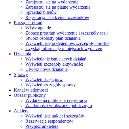
Zarejestruj się na wydarzenia
Zarejestruj się na płatne wydarzenia
Sprzedaż biletów
Rejestracja i śledzenie uczestników
Porządek obrad
Włącz agendę
Zobacz program wydarzenia i szczegóły sesji
Stwórz osobisty plan działania
Wyświetl listę prelegentów, szczegóły i profile
Uzyskaj informacje o miejscach wydarzeń
Działania
Wyświetlanie istniejących działań
Wyświetl szczegóły aktywności
Utwórz nowe działanie
Sprawy
Wyświetl listę spraw
Wyświetl szczegóły sprawy
Kanał wiadomości
Obszar publiczny
Wydarzenia publiczne i rejestracja
Wiadomości w obszarze publicznym
Ankiety
Wyświetl listę ankiet i szczegóły
Rezerwacja respondentów
Przypisz ankietera