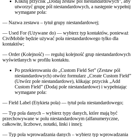
Kliknij przycisk „Dodaj zestaw pól niestandardowych”, aby
utworzyć grupę pól niestandardowych, a następnie wypełnij
wymagane pola:
— Nazwa zestawu – tytuł grupy niestandardowej;
— Used For (Używane do) — wybierz typ kontaktów, ponieważ
CiviMobile będzie używać pola niestandardowego tylko dla
kontaktów;
— Order (Kolejność) — reguluj kolejność grup niestandardowych
wyświetlanych w profilu kontaktu.
Po przekierowaniu do „Custom Field Set” (Zestaw pól
niestandardowych) otwórz formularz „Create Custom Field”
(Utwórz pole niestandardowe), klikając przycisk „Add
Custom Field” (Dodaj pole niestandardowe) i wypełniając
wymagane pola:
— Field Label (Etykieta pola) — tytuł pola niestandardowego;
— Typ pola danych – wybierz typy danych, które mają być
przechowywane w polu niestandardowym (alfanumeryczne,
całkowite, liczbowe, notatki, linki i inne);
— Typ pola wprowadzania danych – wybierz typ wprowadzania