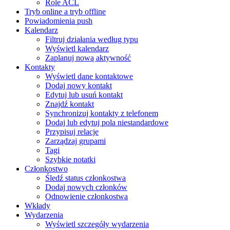
Role ACL
Tryb online a tryb offline
Powiadomienia push
Kalendarz
Filtruj działania według typu
Wyświetl kalendarz
Zaplanuj nową aktywność
Kontakty
Wyświetl dane kontaktowe
Dodaj nowy kontakt
Edytuj lub usuń kontakt
Znajdź kontakt
Synchronizuj kontakty z telefonem
Dodaj lub edytuj pola niestandardowe
Przypisuj relacje
Zarządzaj grupami
Tagi
Szybkie notatki
Członkostwo
Śledź status członkostwa
Dodaj nowych członków
Odnowienie członkostwa
Wkłady
Wydarzenia
Wyświetl szczegóły wydarzenia