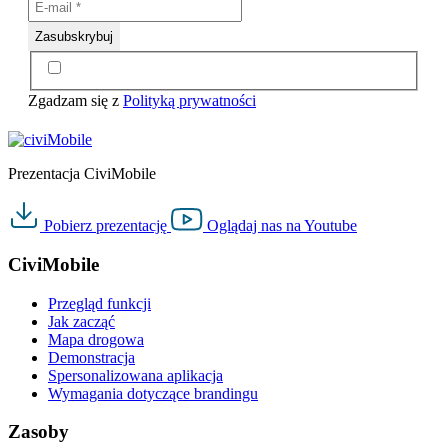
Zgadzam się z
Polityką prywatności
Prezentacja CiviMobile
Pobierz
prezentację
Oglądaj nas na
Youtube
CiviMobile
Przegląd funkcji
Jak zacząć
Mapa drogowa
Demonstracja
Spersonalizowana aplikacja
Wymagania dotyczące brandingu
Zasoby