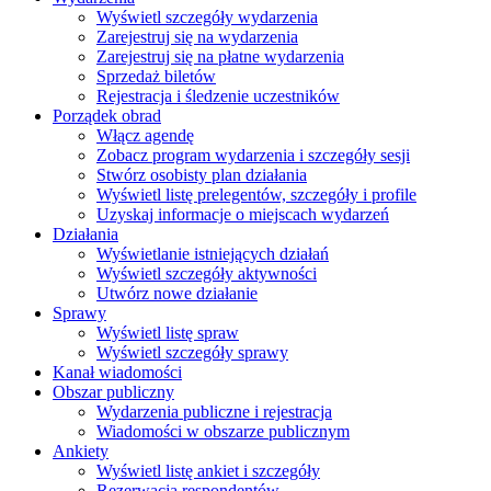
Wyświetl szczegóły wydarzenia
Zarejestruj się na wydarzenia
Zarejestruj się na płatne wydarzenia
Sprzedaż biletów
Rejestracja i śledzenie uczestników
Porządek obrad
Włącz agendę
Zobacz program wydarzenia i szczegóły sesji
Stwórz osobisty plan działania
Wyświetl listę prelegentów, szczegóły i profile
Uzyskaj informacje o miejscach wydarzeń
Działania
Wyświetlanie istniejących działań
Wyświetl szczegóły aktywności
Utwórz nowe działanie
Sprawy
Wyświetl listę spraw
Wyświetl szczegóły sprawy
Kanał wiadomości
Obszar publiczny
Wydarzenia publiczne i rejestracja
Wiadomości w obszarze publicznym
Ankiety
Wyświetl listę ankiet i szczegóły
Rezerwacja respondentów