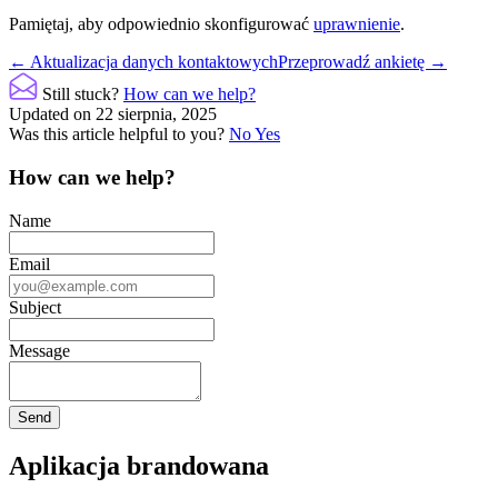
Pamiętaj, aby odpowiednio skonfigurować
uprawnienie
.
Doc
← Aktualizacja danych kontaktowych
Przeprowadź ankietę →
navigation
Still stuck?
How can we help?
Updated on 22 sierpnia, 2025
Was this article helpful to you?
No
Yes
How can we help?
Name
Email
Subject
Message
Aplikacja brandowana