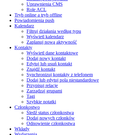
Uprawnienia CMS
Role ACL
Tryb online a tryb offline
Powiadomienia push
Kalendarz
Filtruj działania według typu
Wyświetl kalendarz
Zaplanuj nową aktywność
Kontakty
Wyświetl dane kontaktowe
Dodaj nowy kontakt
Edytuj lub usuń kontakt
Znajdź kontakt
Synchronizuj kontakty z telefonem
Dodaj lub edytuj pola niestandardowe
Przypisuj relacje
Zarządzaj grupami
Tagi
Szybkie notatki
Członkostwo
Śledź status członkostwa
Dodaj nowych członków
Odnowienie członkostwa
Wkłady
Wydarzenia