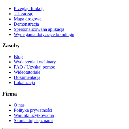
Przegląd funkcji
Jak zacząć
Mapa drogowa
Demonstracja
Spersonalizowana aplikacja
Wymagania dotyczące brandingu
Zasoby
Blog
Wydarzenia i webinary
FAQ / Uzyskaj pomoc
Wideotutoriale
Dokumentacja
Lokalizacja
Firma
O nas
Polityka prywatności
Warunki użytkowania
Skontaktuj się z nami