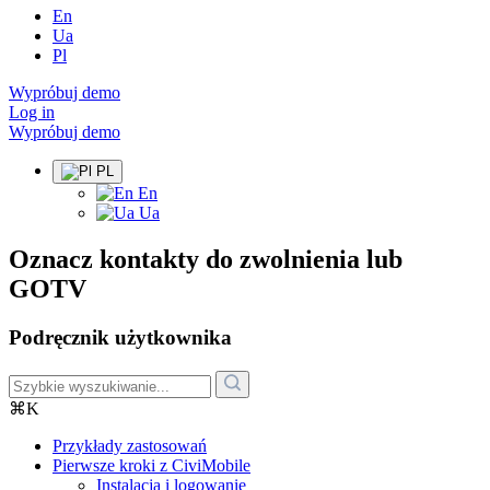
En
Ua
Pl
Wypróbuj demo
Log in
Wypróbuj demo
PL
En
Ua
Oznacz kontakty do zwolnienia lub
GOTV
Podręcznik użytkownika
⌘K
Przykłady zastosowań
Pierwsze kroki z CiviMobile
Instalacja i logowanie