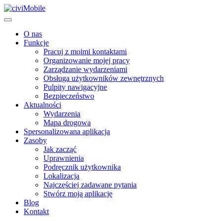
O nas
Funkcje
Pracuj z moimi kontaktami
Organizowanie mojej pracy
Zarządzanie wydarzeniami
Obsługa użytkowników zewnętrznych
Pulpity nawigacyjne
Bezpieczeństwo
Aktualności
Wydarzenia
Mapa drogowa
Spersonalizowana aplikacja
Zasoby
Jak zacząć
Uprawnienia
Podręcznik użytkownika
Lokalizacja
Najczęściej zadawane pytania
Stwórz moją aplikację
Blog
Kontakt