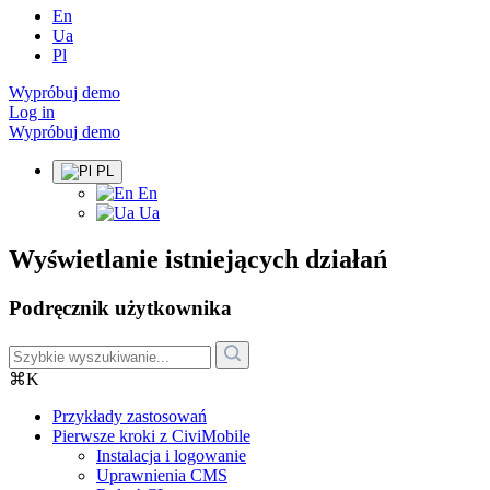
En
Ua
Pl
Wypróbuj demo
Log in
Wypróbuj demo
PL
En
Ua
Wyświetlanie istniejących działań
Podręcznik użytkownika
⌘K
Przykłady zastosowań
Pierwsze kroki z CiviMobile
Instalacja i logowanie
Uprawnienia CMS