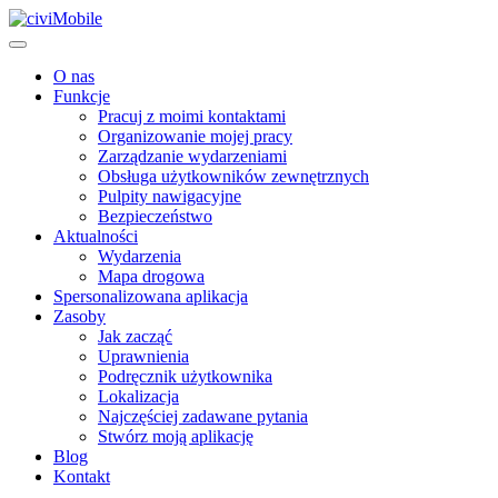
O nas
Funkcje
Pracuj z moimi kontaktami
Organizowanie mojej pracy
Zarządzanie wydarzeniami
Obsługa użytkowników zewnętrznych
Pulpity nawigacyjne
Bezpieczeństwo
Aktualności
Wydarzenia
Mapa drogowa
Spersonalizowana aplikacja
Zasoby
Jak zacząć
Uprawnienia
Podręcznik użytkownika
Lokalizacja
Najczęściej zadawane pytania
Stwórz moją aplikację
Blog
Kontakt