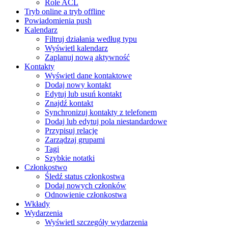
Role ACL
Tryb online a tryb offline
Powiadomienia push
Kalendarz
Filtruj działania według typu
Wyświetl kalendarz
Zaplanuj nową aktywność
Kontakty
Wyświetl dane kontaktowe
Dodaj nowy kontakt
Edytuj lub usuń kontakt
Znajdź kontakt
Synchronizuj kontakty z telefonem
Dodaj lub edytuj pola niestandardowe
Przypisuj relacje
Zarządzaj grupami
Tagi
Szybkie notatki
Członkostwo
Śledź status członkostwa
Dodaj nowych członków
Odnowienie członkostwa
Wkłady
Wydarzenia
Wyświetl szczegóły wydarzenia