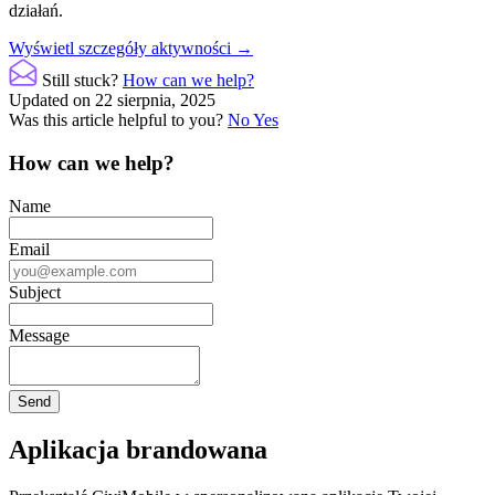
działań.
Doc
Wyświetl szczegóły aktywności →
navigation
Still stuck?
How can we help?
Updated on 22 sierpnia, 2025
Was this article helpful to you?
No
Yes
How can we help?
Name
Email
Subject
Message
Aplikacja brandowana