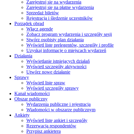
Zarejestruj się na wydarzenia
Zarejestruj się na płatne wydarzenia
Sprzedaż biletów
Rejestracja i śledzenie uczestników
Porządek obrad
Włącz agendę
Zobacz program wydarzenia i szczegóły sesji
Stwórz osobisty plan działania
Wyświetl listę prelegentów, szczegóły i profile
Uzyskaj informacje o miejscach wydarzeń
Działania
Wyświetlanie istniejących działań
Wyświetl szczegóły aktywności
Utwórz nowe działanie
Sprawy
Wyświetl listę spraw
Wyświetl szczegóły sprawy
Kanał wiadomości
Obszar publiczny
Wydarzenia publiczne i rejestracja
Wiadomości w obszarze publicznym
Ankiety
Wyświetl listę ankiet i szczegóły
Rezerwacja respondentów
Przypisz ankietera