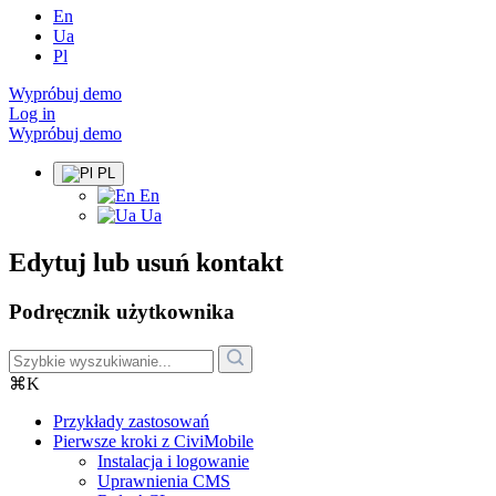
En
Ua
Pl
Wypróbuj demo
Log in
Wypróbuj demo
PL
En
Ua
Edytuj lub usuń kontakt
Podręcznik użytkownika
⌘K
Przykłady zastosowań
Pierwsze kroki z CiviMobile
Instalacja i logowanie
Uprawnienia CMS