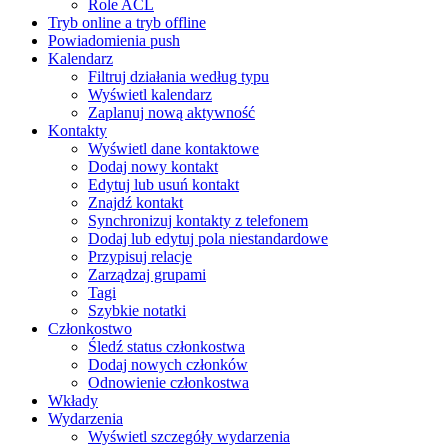
Role ACL
Tryb online a tryb offline
Powiadomienia push
Kalendarz
Filtruj działania według typu
Wyświetl kalendarz
Zaplanuj nową aktywność
Kontakty
Wyświetl dane kontaktowe
Dodaj nowy kontakt
Edytuj lub usuń kontakt
Znajdź kontakt
Synchronizuj kontakty z telefonem
Dodaj lub edytuj pola niestandardowe
Przypisuj relacje
Zarządzaj grupami
Tagi
Szybkie notatki
Członkostwo
Śledź status członkostwa
Dodaj nowych członków
Odnowienie członkostwa
Wkłady
Wydarzenia
Wyświetl szczegóły wydarzenia