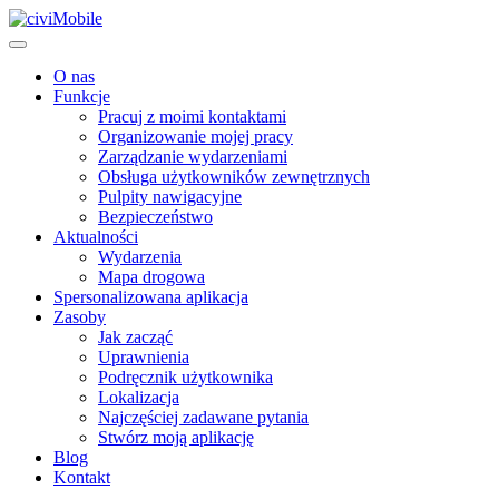
O nas
Funkcje
Pracuj z moimi kontaktami
Organizowanie mojej pracy
Zarządzanie wydarzeniami
Obsługa użytkowników zewnętrznych
Pulpity nawigacyjne
Bezpieczeństwo
Aktualności
Wydarzenia
Mapa drogowa
Spersonalizowana aplikacja
Zasoby
Jak zacząć
Uprawnienia
Podręcznik użytkownika
Lokalizacja
Najczęściej zadawane pytania
Stwórz moją aplikację
Blog
Kontakt