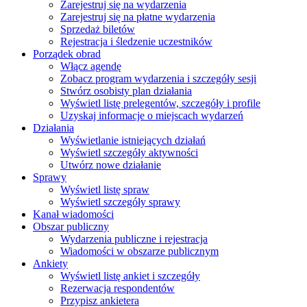
Zarejestruj się na wydarzenia
Zarejestruj się na płatne wydarzenia
Sprzedaż biletów
Rejestracja i śledzenie uczestników
Porządek obrad
Włącz agendę
Zobacz program wydarzenia i szczegóły sesji
Stwórz osobisty plan działania
Wyświetl listę prelegentów, szczegóły i profile
Uzyskaj informacje o miejscach wydarzeń
Działania
Wyświetlanie istniejących działań
Wyświetl szczegóły aktywności
Utwórz nowe działanie
Sprawy
Wyświetl listę spraw
Wyświetl szczegóły sprawy
Kanał wiadomości
Obszar publiczny
Wydarzenia publiczne i rejestracja
Wiadomości w obszarze publicznym
Ankiety
Wyświetl listę ankiet i szczegóły
Rezerwacja respondentów
Przypisz ankietera