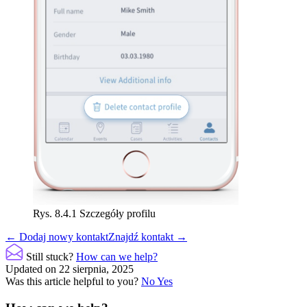
Rys. 8.4.1 Szczegóły profilu
Doc
← Dodaj nowy kontakt
Znajdź kontakt →
navigation
Still stuck?
How can we help?
Updated on 22 sierpnia, 2025
Was this article helpful to you?
No
Yes