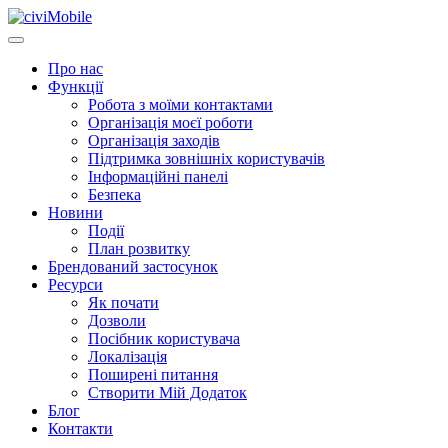
Про нас
Функції
Робота з моїми контактами
Організація моєї роботи
Організація заходів
Підтримка зовнішніх користувачів
Інформаційні панелі
Безпека
Новини
Події
План розвитку
Брендований застосунок
Ресурси
Як почати
Дозволи
Посібник користувача
Локалізація
Поширені питання
Створити Мій Додаток
Блог
Контакти