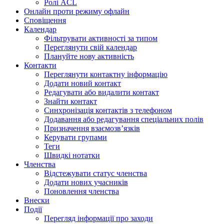
Ролі ACL
Онлайн проти режиму офлайн
Сповіщення
Календар
Фільтрувати активності за типом
Переглянути свій календар
Плануйте нову активність
Контакти
Переглянути контактну інформацію
Додати новий контакт
Редагувати або видалити контакт
Знайти контакт
Синхронізація контактів з телефоном
Додавання або редагування спеціальних полів
Призначення взаємозв’язків
Керувати групами
Теги
Швидкі нотатки
Членства
Відстежувати статус членства
Додати нових учасників
Поновлення членства
Внески
Події
Перегляд інформації про заходи