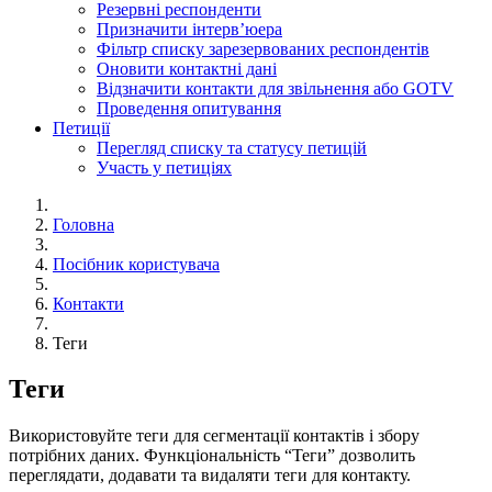
Резервні респонденти
Призначити інтерв’юера
Фільтр cписку зарезервованих респондентів
Оновити контактні дані
Відзначити контакти для звільнення або GOTV
Проведення опитування
Петиції
Перегляд списку та статусу петицій
Участь у петиціях
Головна
Посібник користувача
Контакти
Теги
Теги
Використовуйте теги для сегментації контактів і збору
потрібних даних. Функціональність “Теги” дозволить
переглядати, додавати та видаляти теги для контакту.