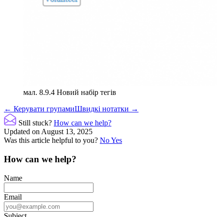
мал. 8.9.4 Новий набір тегів
Doc
← Керувати групами
Швидкі нотатки →
navigation
Still stuck?
How can we help?
Updated on August 13, 2025
Was this article helpful to you?
No
Yes
How can we help?
Name
Email
Subject