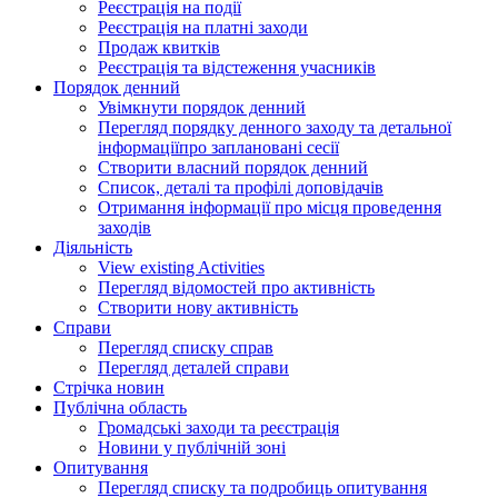
Реєстрація на події
Реєстрація на платні заходи
Продаж квитків
Реєстрація та відстеження учасників
Порядок денний
Увімкнути порядок денний
Перегляд порядку денного заходу та детальної
інформаціїпро заплановані сесії
Створити власний порядок денний
Список, деталі та профілі доповідачів
Отримання інформації про місця проведення
заходів
Діяльність
View existing Activities
Перегляд відомостей про активність
Створити нову активність
Справи
Перегляд списку справ
Перегляд деталей справи
Стрічка новин
Публічна область
Громадські заходи та реєстрація
Новини у публічній зоні
Опитування
Перегляд списку та подробиць опитування