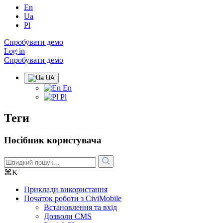
En
Ua
Pl
Спробувати демо
Log in
Спробувати демо
UA
En
Pl
Теги
Посібник користувача
⌘K
Приклади використання
Початок роботи з CiviMobile
Встановлення та вхід
Дозволи CMS