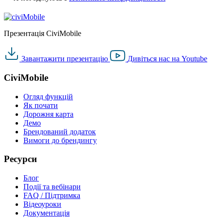
Презентація CiviMobile
Завантажити
презентацію
Дивіться нас на
Youtube
CiviMobile
Огляд функцій
Як почати
Дорожня карта
Демо
Брендований додаток
Вимоги до брендингу
Ресурси
Блог
Події та вебінари
FAQ / Підтримка
Відеоуроки
Документація