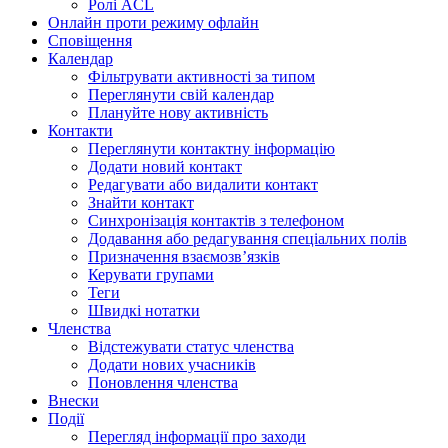
Ролі ACL
Онлайн проти режиму офлайн
Сповіщення
Календар
Фільтрувати активності за типом
Переглянути свій календар
Плануйте нову активність
Контакти
Переглянути контактну інформацію
Додати новий контакт
Редагувати або видалити контакт
Знайти контакт
Синхронізація контактів з телефоном
Додавання або редагування спеціальних полів
Призначення взаємозв’язків
Керувати групами
Теги
Швидкі нотатки
Членства
Відстежувати статус членства
Додати нових учасників
Поновлення членства
Внески
Події
Перегляд інформації про заходи