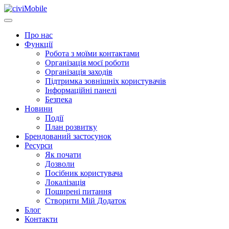
Про нас
Функції
Робота з моїми контактами
Організація моєї роботи
Організація заходів
Підтримка зовнішніх користувачів
Інформаційні панелі
Безпека
Новини
Події
План розвитку
Брендований застосунок
Ресурси
Як почати
Дозволи
Посібник користувача
Локалізація
Поширені питання
Створити Мій Додаток
Блог
Контакти