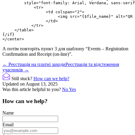
         style="font-family: Arial, Verdana, sans-serif
             <tr>

                  <td colspan="2">

                       <img src="{$file_name}" alt="QR 
                  </td>

            </tr>

     </table>

{/if}

</center>
А потім повторіть пункт 3 для шаблону “Events – Registration
Confirmation and Receipt (on-line)”.
Doc
← Реєстрація на платні заходи
Реєстрація та відстеження
учасників →
navigation
Still stuck?
How can we help?
Updated on August 13, 2025
Was this article helpful to you?
No
Yes
How can we help?
Name
Email