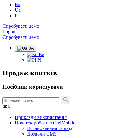
En
Ua
Pl
Спробувати демо
Log in
Спробувати демо
UA
En
Pl
Продаж квитків
Посібник користувача
⌘K
Приклади використання
Початок роботи з CiviMobile
Встановлення та вхід
Дозволи CMS