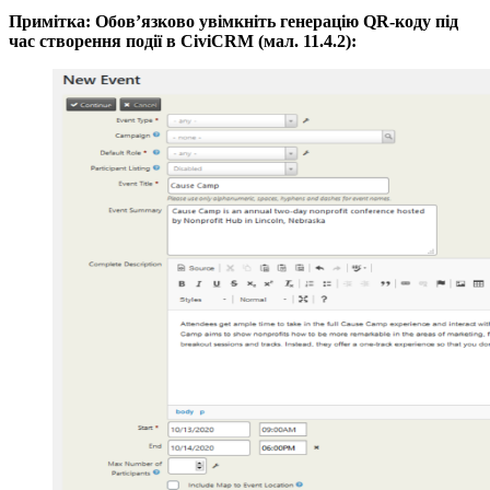
Примітка: Обов’язково увімкніть генерацію QR-коду під
час створення події в CiviCRM (мал. 11.4.2):