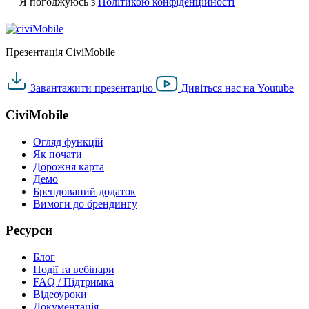
Я погоджуюсь з
Політикою конфіденційності
Презентація CiviMobile
Завантажити
презентацію
Дивіться нас на
Youtube
CiviMobile
Огляд функцій
Як почати
Дорожня карта
Демо
Брендований додаток
Вимоги до брендингу
Ресурси
Блог
Події та вебінари
FAQ / Підтримка
Відеоуроки
Документація