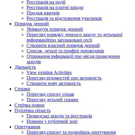
Реєстрація на події
Реєстрація на платні заходи
Продаж квитків
Реєстрація та відстеження учасників
Порядок денний
Увімкнути порядок денний
Перегляд порядку денного заходу та детальної
інформаціїпро заплановані сесії
Створити власний порядок денний
Список, деталі та профілі доповідачів
Отримання інформації про місця проведення
заходів
Діяльність
View existing Activities
Перегляд відомостей про активність
Створити нову активність
Справи
Перегляд списку справ
Перегляд деталей справи
Стрічка новин
Публічна область
Громадські заходи та реєстрація
Новини у публічній зоні
Опитування
Перегляд списку та подробиць опитування