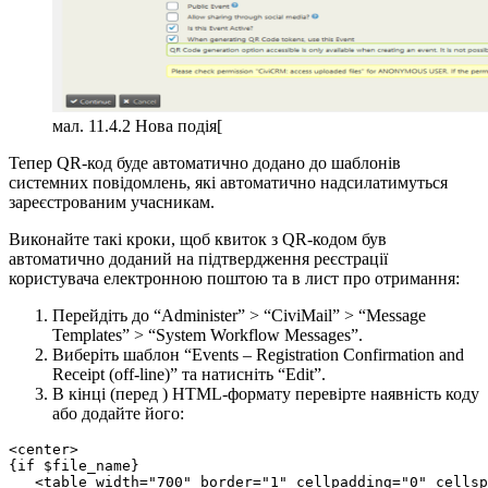
мал. 11.4.2 Нова подія[
Тепер QR-код буде автоматично додано до шаблонів
системних повідомлень, які автоматично надсилатимуться
зареєстрованим учасникам.
Виконайте такі кроки, щоб квиток з QR-кодом був
автоматично доданий на підтвердження реєстрації
користувача електронною поштою та в лист про отримання:
Перейдіть до “Administer” > “CiviMail” > “Message
Templates” > “System Workflow Messages”.
Виберіть шаблон “Events – Registration Confirmation and
Receipt (off-line)” та натисніть “Edit”.
В кінці (перед ) HTML-формату перевірте наявність коду
або додайте його:
<center>

{if $file_name}

   <table width="700" border="1" cellpadding="0" cellsp