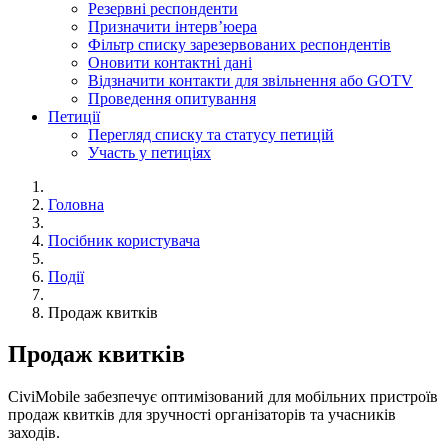
Резервні респонденти
Призначити інтерв’юера
Фільтр cписку зарезервованих респондентів
Оновити контактні дані
Відзначити контакти для звільнення або GOTV
Проведення опитування
Петиції
Перегляд списку та статусу петицій
Участь у петиціях
Головна
Посібник користувача
Події
Продаж квитків
Продаж квитків
CiviMobile забезпечує оптимізований для мобільних пристроїв
продаж квитків для зручності організаторів та учасників
заходів.